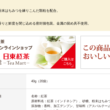
粉末はちみつを練りこんだ顆粒を配合。
香りと鮮度を閉じ込める密封個包装。金属の留め具不使用。
40g（20袋）
細
名称：紅茶
原材料名：紅茶（インドネシア）、砂糖、粉末はちみ
添加物：香料、加工デンプン、甘味料（アスパルテーム