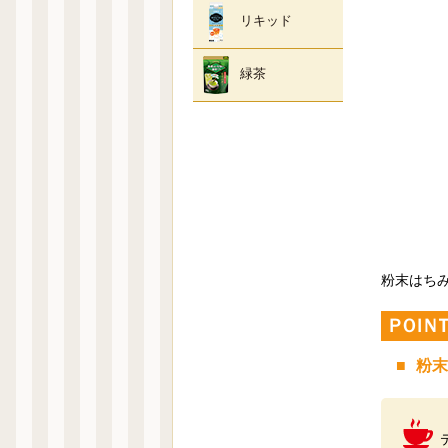
リキッド
緑茶
粉末はち
粉末