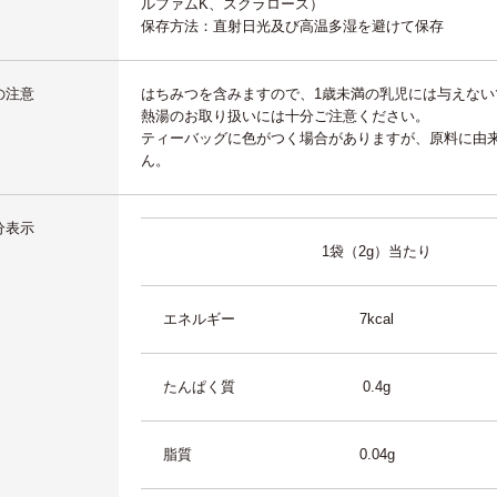
ルファムK、スクラロース）
保存方法：直射日光及び高温多湿を避けて保存
の注意
はちみつを含みますので、1歳未満の乳児には与えない
熱湯のお取り扱いには十分ご注意ください。
ティーバッグに色がつく場合がありますが、原料に由
ん。
分表示
1袋（2g）当たり
エネルギー
7kcal
たんぱく質
0.4g
脂質
0.04g