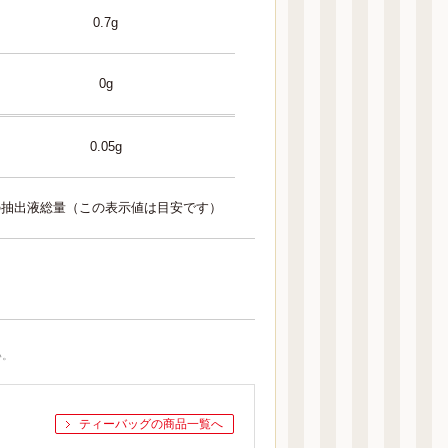
0.7g
0g
0.05g
合の抽出液総量（この表示値は目安です）
い。
ティーバッグの商品一覧へ