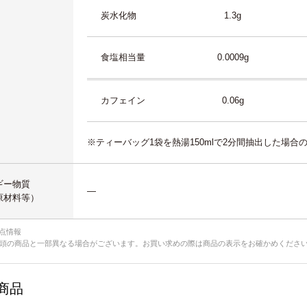
炭水化物
1.3g
食塩相当量
0.0009g
カフェイン
0.06g
※ティーバッグ1袋を熱湯150mlで2分間抽出した場
ギー物質
―
原材料等）
1時点情報
頭の商品と一部異なる場合がございます。お買い求めの際は商品の表示をお確かめくださ
商品