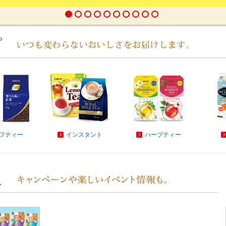
プ
フティー
インスタント
ハーブティー
報