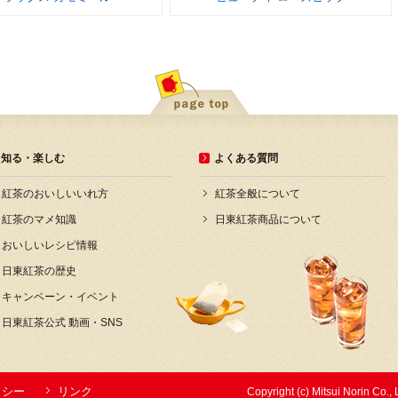
知る・楽しむ
よくある質問
紅茶のおいしいいれ方
紅茶全般について
紅茶のマメ知識
日東紅茶商品について
おいしいレシピ情報
日東紅茶の歴史
キャンペーン・イベント
日東紅茶公式 動画・SNS
リシー
リンク
Copyright (c) Mitsui Norin Co., 