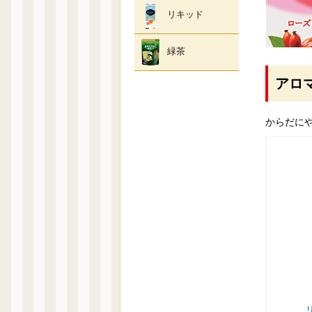
リキッド
緑茶
アロ
からだに