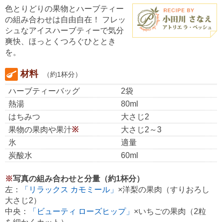
色とりどりの果物とハーブティー
の組み合わせは自由自在！ フレッ
シュなアイスハーブティーで気分
爽快、ほっとくつろぐひととき
を。
材料
（約1杯分）
ハーブティーバッグ
2袋
熱湯
80ml
はちみつ
大さじ2
果物の果肉や果汁
※
大さじ2～3
氷
適量
炭酸水
60ml
※
写真の組み合わせと分量（約1杯分）
左：
「リラックス カモミール」
×洋梨の果肉（すりおろし
大さじ2）
中央：
「ビューティ ローズヒップ」
×いちごの果肉（2粒