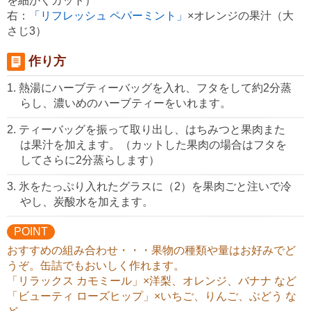
を細かくカット）
右：
「リフレッシュ ペパーミント」
×オレンジの果汁（大
さじ3）
作り方
熱湯にハーブティーバッグを入れ、フタをして約2分蒸
らし、濃いめのハーブティーをいれます。
ティーバッグを振って取り出し、はちみつと果肉また
は果汁を加えます。（カットした果肉の場合はフタを
してさらに2分蒸らします）
氷をたっぷり入れたグラスに（2）を果肉ごと注いで冷
やし、炭酸水を加えます。
POINT
おすすめの組み合わせ・・・果物の種類や量はお好みでど
うぞ。缶詰でもおいしく作れます。
「リラックス カモミール」×洋梨、オレンジ、バナナ など
「ビューティ ローズヒップ」×いちご、りんご、ぶどう な