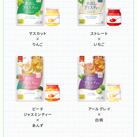
マスカット
ストレート
×
×
りんご
いちご
ピーチ
アールグレイ
ジャスミンティー
×
×
白桃
あんず