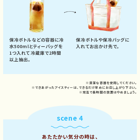
保冷ボトルなどの容器に冷
保冷ボトルや保冷バッグに
水500mlと
ティーバッグを
入れて
お出かけ先で。
1つ入れて
冷蔵庫で2時間
以上抽出。
※清潔な容器を使用してください。
※できあがったアイスティーは、できるだけ早めにお召し上がり下さい。
※常温で長時間の放置はやめましょう。
scene 4
あたたかい気分の時は、