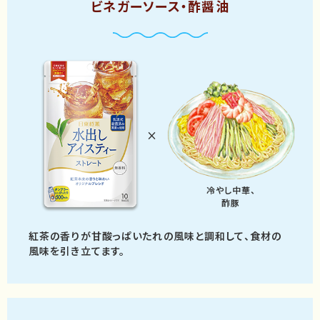
ビネガーソース・酢醤油
×
冷やし中華、
酢豚
紅茶の香りが
甘酸っぱいたれの風味と調和して、
食材の
風味を引き立てます。