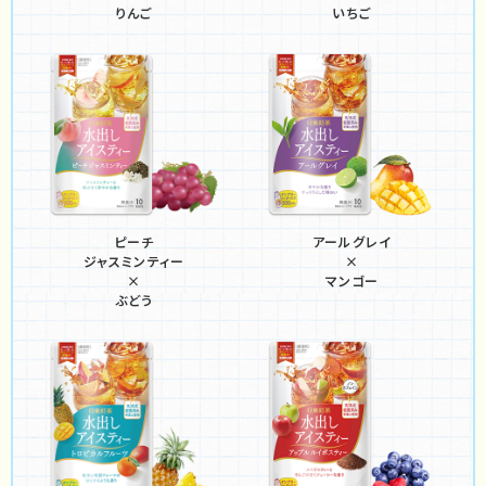
りんご
いちご
ピーチ
アールグレイ
ジャスミンティー
×
×
マンゴー
ぶどう