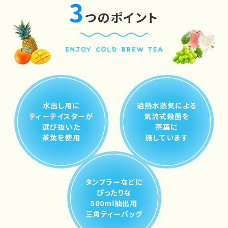
3
つのポイント
水出し用に
過熱水蒸気による
ティーテイスターが
気流式殺菌を
選び抜いた
茶葉に
茶葉を使用
施しています
タンブラーなどに
ぴったりな
500ml抽出用
三角ティーバッグ