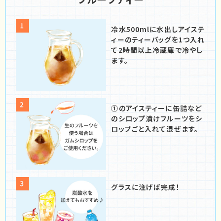
冷水500mlに水出しアイステ
ィーの
ティーバッグを1つ入れ
て
2時間以上冷蔵庫で冷やし
ます。
①のアイスティーに
缶詰など
のシロップ漬けフルーツを
シ
ロップごと入れて混ぜます。
グラスに注げば完成！